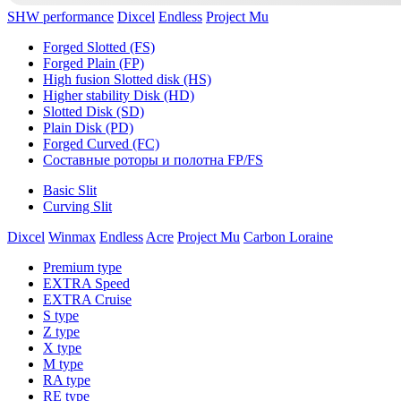
SHW performance
Dixcel
Endless
Project Mu
Forged Slotted (FS)
Forged Plain (FP)
High fusion Slotted disk (HS)
Higher stability Disk (HD)
Slotted Disk (SD)
Plain Disk (PD)
Forged Curved (FC)
Составные роторы и полотна FP/FS
Basic Slit
Curving Slit
Dixcel
Winmax
Endless
Acre
Project Mu
Carbon Loraine
Premium type
EXTRA Speed
EXTRA Cruise
S type
Z type
X type
M type
RA type
RE type