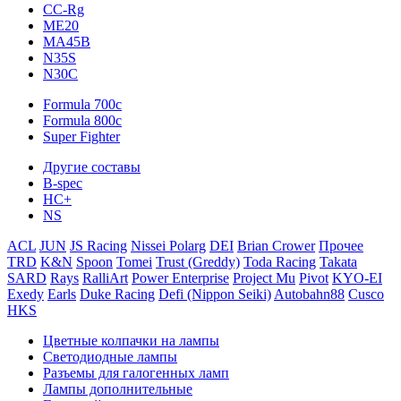
CC-Rg
ME20
MA45B
N35S
N30C
Formula 700c
Formula 800c
Super Fighter
Другие составы
B-spec
HC+
NS
ACL
JUN
JS Racing
Nissei Polarg
DEI
Brian Crower
Прочее
TRD
K&N
Spoon
Tomei
Trust (Greddy)
Toda Racing
Takata
SARD
Rays
RalliArt
Power Enterprise
Project Mu
Pivot
KYO-EI
Exedy
Earls
Duke Racing
Defi (Nippon Seiki)
Autobahn88
Cusco
HKS
Цветные колпачки на лампы
Светодиодные лампы
Разъемы для галогенных ламп
Лампы дополнительные