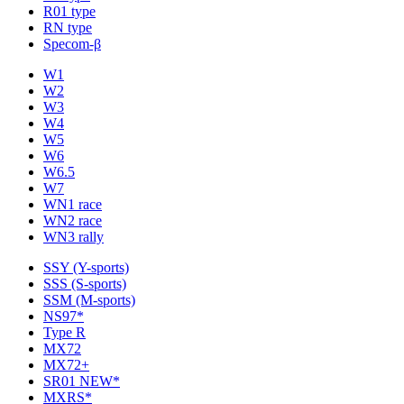
R01 type
RN type
Specom-β
W1
W2
W3
W4
W5
W6
W6.5
W7
WN1 race
WN2 race
WN3 rally
SSY (Y-sports)
SSS (S-sports)
SSM (M-sports)
NS97*
Type R
MX72
MX72+
SR01 NEW*
MXRS*