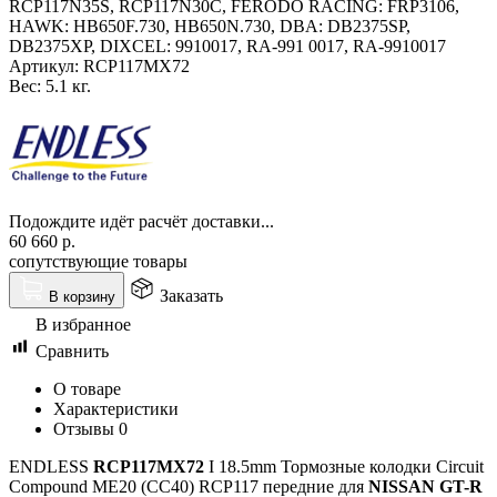
RCP117N35S, RCP117N30C, FERODO RACING: FRP3106,
HAWK: HB650F.730, HB650N.730, DBA: DB2375SP,
DB2375XP, DIXCEL: 9910017, RA-991 0017, RA-9910017
Артикул:
RCP117MX72
Вес:
5.1 кг.
Подождите идёт расчёт доставки...
60 660
р.
сопутствующие товары
Заказать
В корзину
В избранное
Сравнить
О товаре
Характеристики
Отзывы
0
ENDLESS
RCP117MX72
I 18.5mm
Тормозные колодки Circuit
Compound ME20 (CC40) RCP117 передние для
NISSAN GT-R