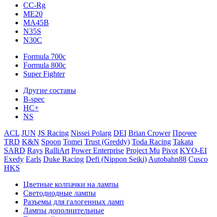
CC-Rg
ME20
MA45B
N35S
N30C
Formula 700c
Formula 800c
Super Fighter
Другие составы
B-spec
HC+
NS
ACL
JUN
JS Racing
Nissei Polarg
DEI
Brian Crower
Прочее
TRD
K&N
Spoon
Tomei
Trust (Greddy)
Toda Racing
Takata
SARD
Rays
RalliArt
Power Enterprise
Project Mu
Pivot
KYO-EI
Exedy
Earls
Duke Racing
Defi (Nippon Seiki)
Autobahn88
Cusco
HKS
Цветные колпачки на лампы
Светодиодные лампы
Разъемы для галогенных ламп
Лампы дополнительные