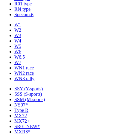
R01 type
RN type
Specom-β
W1
W2
W3
W4
W5
W6
W6.5
W7
WN1 race
WN2 race
WN3 rally
SSY (Y-sports)
SSS (S-sports)
SSM (M-sports)
NS97*
Type R
MX72
MX72+
SR01 NEW*
MXRS*