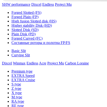
SHW performance
Dixcel
Endless
Project Mu
Forged Slotted (FS)
Forged Plain (FP)
High fusion Slotted disk (HS)
Higher stability Disk (HD)
Slotted Disk (SD)
Plain Disk (PD)
Forged Curved (FC)
Составные роторы и полотна FP/FS
Basic Slit
Curving Slit
Dixcel
Winmax
Endless
Acre
Project Mu
Carbon Loraine
Premium type
EXTRA Speed
EXTRA Cruise
S type
Z type
X type
M type
RA type
RE type