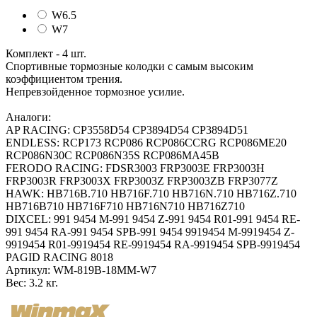
W6.5
W7
Комплект - 4 шт.
Спортивные тормозные колодки c самым высоким
коэффициентом трения.
Непревзойденное тормозное усилие.
Аналоги:
AP RACING: CP3558D54 CP3894D54 CP3894D51
ENDLESS: RCP173 RCP086 RCP086CCRG RCP086ME20
RCP086N30C RCP086N35S RCP086MA45B
FERODO RACING: FDSR3003 FRP3003E FRP3003H
FRP3003R FRP3003X FRP3003Z FRP3003ZB FRP3077Z
HAWK: HB716B.710 HB716F.710 HB716N.710 HB716Z.710
HB716B710 HB716F710 HB716N710 HB716Z710
DIXCEL: 991 9454 M-991 9454 Z-991 9454 R01-991 9454 RE-
991 9454 RA-991 9454 SPB-991 9454 9919454 M-9919454 Z-
9919454 R01-9919454 RE-9919454 RA-9919454 SPB-9919454
PAGID RACING 8018
Артикул:
WM-819B-18MM-W7
Вес:
3.2 кг.