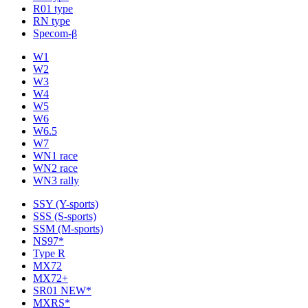
R01 type
RN type
Specom-β
W1
W2
W3
W4
W5
W6
W6.5
W7
WN1 race
WN2 race
WN3 rally
SSY (Y-sports)
SSS (S-sports)
SSM (M-sports)
NS97*
Type R
MX72
MX72+
SR01 NEW*
MXRS*