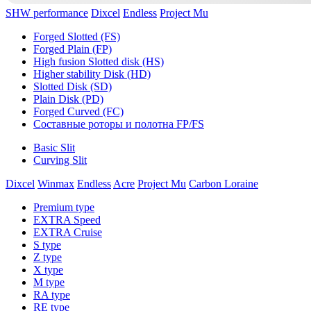
SHW performance
Dixcel
Endless
Project Mu
Forged Slotted (FS)
Forged Plain (FP)
High fusion Slotted disk (HS)
Higher stability Disk (HD)
Slotted Disk (SD)
Plain Disk (PD)
Forged Curved (FC)
Составные роторы и полотна FP/FS
Basic Slit
Curving Slit
Dixcel
Winmax
Endless
Acre
Project Mu
Carbon Loraine
Premium type
EXTRA Speed
EXTRA Cruise
S type
Z type
X type
M type
RA type
RE type