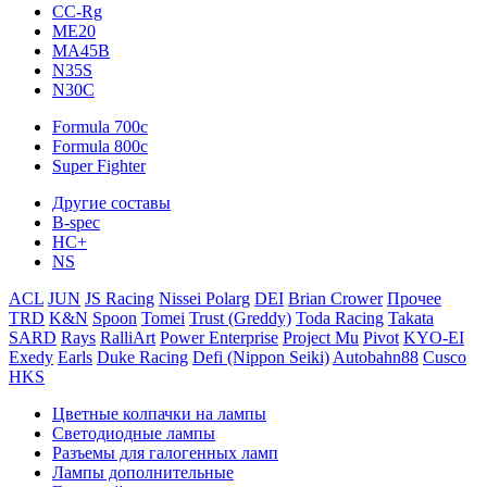
CC-Rg
ME20
MA45B
N35S
N30C
Formula 700c
Formula 800c
Super Fighter
Другие составы
B-spec
HC+
NS
ACL
JUN
JS Racing
Nissei Polarg
DEI
Brian Crower
Прочее
TRD
K&N
Spoon
Tomei
Trust (Greddy)
Toda Racing
Takata
SARD
Rays
RalliArt
Power Enterprise
Project Mu
Pivot
KYO-EI
Exedy
Earls
Duke Racing
Defi (Nippon Seiki)
Autobahn88
Cusco
HKS
Цветные колпачки на лампы
Светодиодные лампы
Разъемы для галогенных ламп
Лампы дополнительные