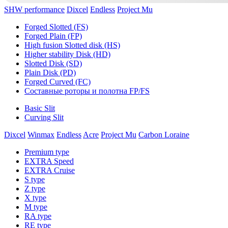
SHW performance
Dixcel
Endless
Project Mu
Forged Slotted (FS)
Forged Plain (FP)
High fusion Slotted disk (HS)
Higher stability Disk (HD)
Slotted Disk (SD)
Plain Disk (PD)
Forged Curved (FC)
Составные роторы и полотна FP/FS
Basic Slit
Curving Slit
Dixcel
Winmax
Endless
Acre
Project Mu
Carbon Loraine
Premium type
EXTRA Speed
EXTRA Cruise
S type
Z type
X type
M type
RA type
RE type