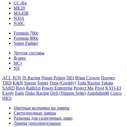
CC-Rg
ME20
MA45B
N35S
N30C
Formula 700c
Formula 800c
Super Fighter
Другие составы
B-spec
HC+
NS
ACL
JUN
JS Racing
Nissei Polarg
DEI
Brian Crower
Прочее
TRD
K&N
Spoon
Tomei
Trust (Greddy)
Toda Racing
Takata
SARD
Rays
RalliArt
Power Enterprise
Project Mu
Pivot
KYO-EI
Exedy
Earls
Duke Racing
Defi (Nippon Seiki)
Autobahn88
Cusco
HKS
Цветные колпачки на лампы
Светодиодные лампы
Разъемы для галогенных ламп
Лампы дополнительные