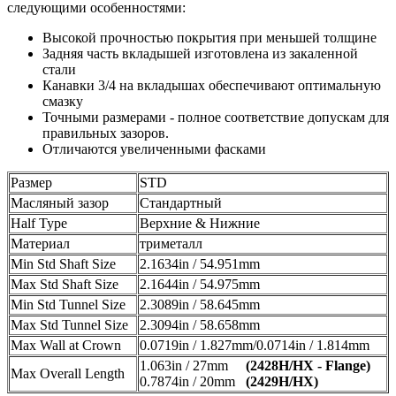
следующими особенностями:
Высокой прочностью покрытия при меньшей толщине
Задняя часть вкладышей изготовлена из закаленной
стали
Канавки 3/4 на вкладышах обеспечивают оптимальную
смазку
Точными размерами - полное соответствие допускам для
правильных зазоров.
Отличаются увеличенными фасками
Размер
STD
Масляный зазор
Стандартный
Half Type
Верхние & Нижние
Материал
триметалл
Min Std Shaft Size
2.1634in / 54.951mm
Max Std Shaft Size
2.1644in / 54.975mm
Min Std Tunnel Size
2.3089in / 58.645mm
Max Std Tunnel Size
2.3094in / 58.658mm
Max Wall at Crown
0.0719in / 1.827mm/0.0714in / 1.814mm
1.063in / 27mm
(2428H/HX - Flange)
Max Overall Length
0.7874in / 20mm
(2429H/HX)