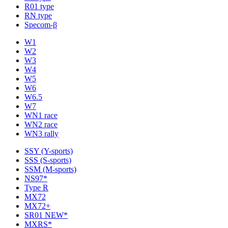
R01 type
RN type
Specom-β
W1
W2
W3
W4
W5
W6
W6.5
W7
WN1 race
WN2 race
WN3 rally
SSY (Y-sports)
SSS (S-sports)
SSM (M-sports)
NS97*
Type R
MX72
MX72+
SR01 NEW*
MXRS*