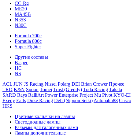
CC-Rg
ME20
MA45B
N35S
N30C
Formula 700c
Formula 800c
Super Fighter
Другие составы
B-spec
HC+
NS
ACL
JUN
JS Racing
Nissei Polarg
DEI
Brian Crower
Прочее
TRD
K&N
Spoon
Tomei
Trust (Greddy)
Toda Racing
Takata
SARD
Rays
RalliArt
Power Enterprise
Project Mu
Pivot
KYO-EI
Exedy
Earls
Duke Racing
Defi (Nippon Seiki)
Autobahn88
Cusco
HKS
Цветные колпачки на лампы
Светодиодные лампы
Разъемы для галогенных ламп
Лампы дополнительные