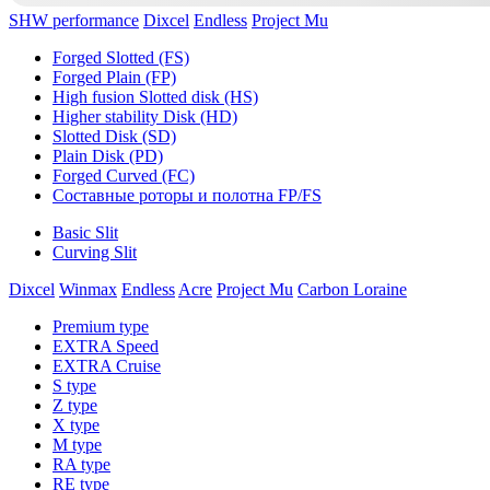
SHW performance
Dixcel
Endless
Project Mu
Forged Slotted (FS)
Forged Plain (FP)
High fusion Slotted disk (HS)
Higher stability Disk (HD)
Slotted Disk (SD)
Plain Disk (PD)
Forged Curved (FC)
Составные роторы и полотна FP/FS
Basic Slit
Curving Slit
Dixcel
Winmax
Endless
Acre
Project Mu
Carbon Loraine
Premium type
EXTRA Speed
EXTRA Cruise
S type
Z type
X type
M type
RA type
RE type