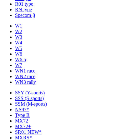
R01 type
RN type
Specom-β
W1
W2
W3
W4
W5
W6
W6.5
W7
WN1 race
WN2 race
WN3 rally
SSY (Y-sports)
SSS (S-sports)
SSM (M-sports)
NS97*
Type R
MX72
MX72+
SR01 NEW*
MXRS*