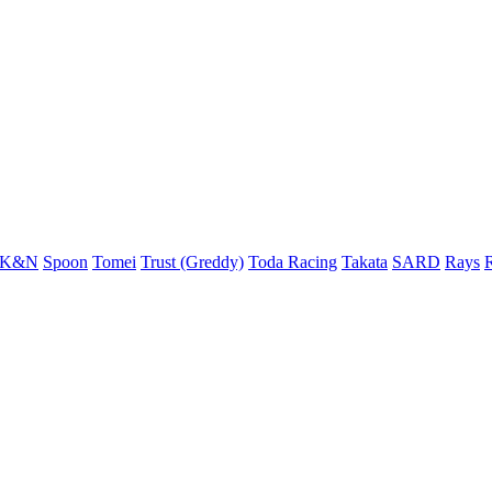
K&N
Spoon
Tomei
Trust (Greddy)
Toda Racing
Takata
SARD
Rays
R