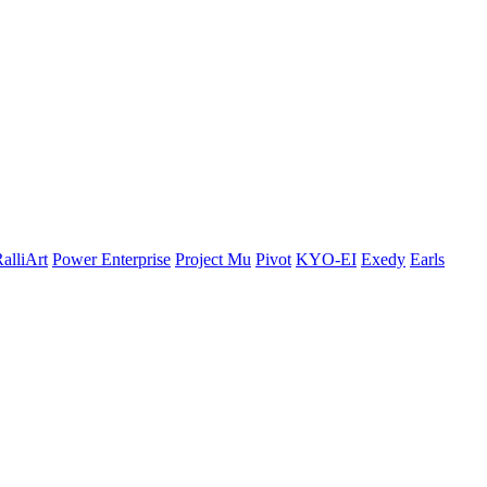
alliArt
Power Enterprise
Project Mu
Pivot
KYO-EI
Exedy
Earls