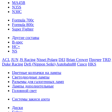
MA45B
N35S
N30C
Formula 700c
Formula 800c
Super Fighter
Другие составы
B-spec
HC+
NS
ACL
JUN
JS Racing
Nissei Polarg
DEI
Brian Crower
Прочее
TRD
Duke Racing
Defi (Nippon Seiki)
Autobahn88
Cusco
HKS
Цветные колпачки на лампы
Светодиодные лампы
Разъемы для галогенных ламп
Лампы дополнительные
Головной свет
Системы закиси азота
Диски