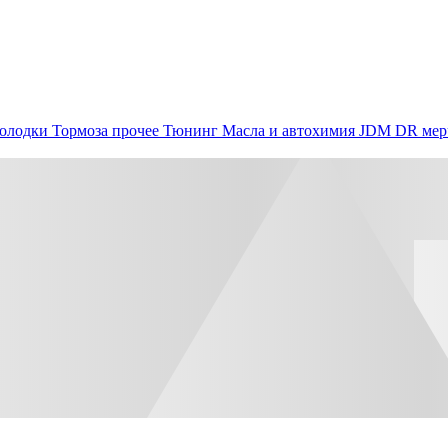
олодки
Тормоза прочее
Тюнинг
Масла и автохимия
JDM
DR мер