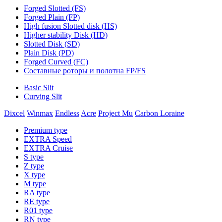
Forged Slotted (FS)
Forged Plain (FP)
High fusion Slotted disk (HS)
Higher stability Disk (HD)
Slotted Disk (SD)
Plain Disk (PD)
Forged Curved (FC)
Составные роторы и полотна FP/FS
Basic Slit
Curving Slit
Dixcel
Winmax
Endless
Acre
Project Mu
Carbon Loraine
Premium type
EXTRA Speed
EXTRA Cruise
S type
Z type
X type
M type
RA type
RE type
R01 type
RN type