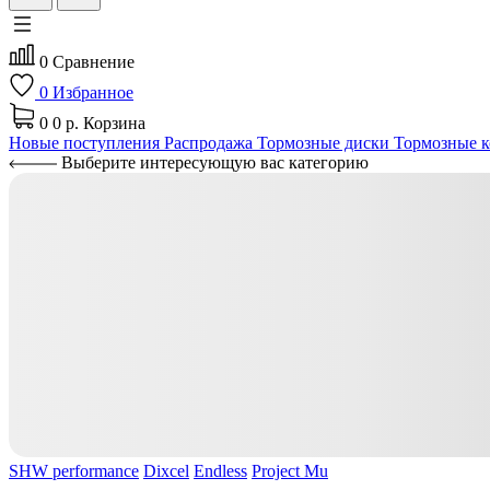
0
Сравнение
0
Избранное
0
0 р.
Корзина
Новые поступления
Распродажа
Тормозные диски
Тормозные к
Выберите интересующую вас категорию
SHW performance
Dixcel
Endless
Project Mu