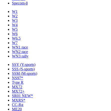
Specom-β
W1
W2
W3
W4
W5
W6
W6.5
W7
WN1 race
WN2 race
WN3 rally
SSY (Y-sports)
SSS (S-sports)
SSM (M-sports)
NS97*
Type R
MX72
MX72+
SR01 NEW*
MXRS*
CC-Rg
ME20