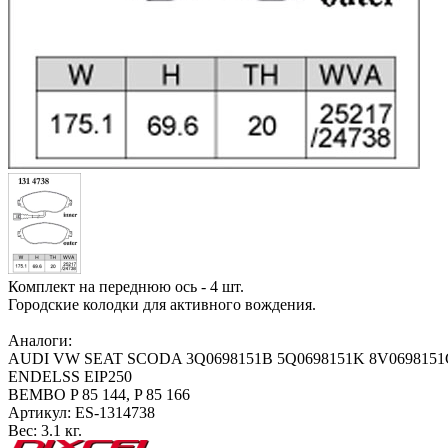
Комплект на переднюю ось - 4 шт.
Городские колодки для активного вождения.
Аналоги:
AUDI VW SEAT SCODA 3Q0698151B 5Q0698151K 8V0698151
ENDELSS EIP250
BEMBO P 85 144, P 85 166
Артикул:
ES-1314738
Вес:
3.1 кг.