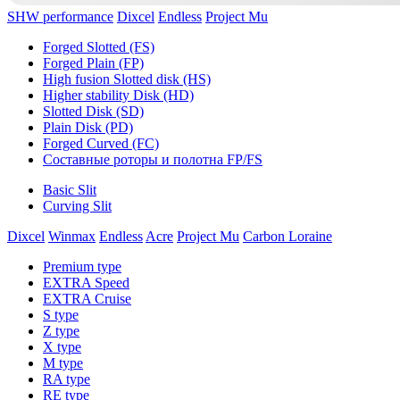
SHW performance
Dixcel
Endless
Project Mu
Forged Slotted (FS)
Forged Plain (FP)
High fusion Slotted disk (HS)
Higher stability Disk (HD)
Slotted Disk (SD)
Plain Disk (PD)
Forged Curved (FC)
Составные роторы и полотна FP/FS
Basic Slit
Curving Slit
Dixcel
Winmax
Endless
Acre
Project Mu
Carbon Loraine
Premium type
EXTRA Speed
EXTRA Cruise
S type
Z type
X type
M type
RA type
RE type