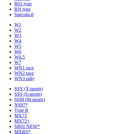
R01 type
RN type
Specom-β
W1
W2
W3
W4
W5
W6
W6.5
W7
WN1 race
WN2 race
WN3 rally
SSY (Y-sports)
SSS (S-sports)
SSM (M-sports)
NS97*
Type R
MX72
MX72+
SR01 NEW*
MXRS*