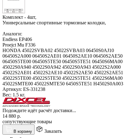
Комплект - 4шт,
Универсальные спортивные тормозные колодки,
Аналоги:
Endless EP406
Proejct Mu F336
HONDA 45022SVBA02 45022SVBA03 06450S0AJ10
06450S2A000 06450S2AE01 06450S2AE10 06450S2AE50
06450S5TE00 06450S5TE50 06450S5TE51 06450S6MA00
45022S0A940 45022S0A942 45022S0A943 45022S2A000
45022S2AE01 45022S2AE10 45022S2AE50 45022S2AE51
45022S5TE00 45022S5TE50 45022S5TE51 45022S6MA00
45022SMTE00 45022SMTE50 6450S5TE51 H4502S0A003
Артикул:
ES-331238
Вес:
1.5 кг.
Подождите идёт расчёт доставки...
14 880
р.
сопутствующие товары
Заказать
В корзину