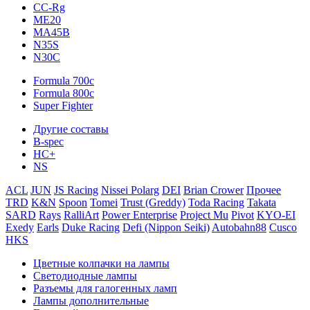
CC-Rg
ME20
MA45B
N35S
N30C
Formula 700c
Formula 800c
Super Fighter
Другие составы
B-spec
HC+
NS
ACL
JUN
JS Racing
Nissei Polarg
DEI
Brian Crower
Прочее
TRD
K&N
Spoon
Tomei
Trust (Greddy)
Toda Racing
Takata
SARD
Rays
RalliArt
Power Enterprise
Project Mu
Pivot
KYO-EI
Exedy
Earls
Duke Racing
Defi (Nippon Seiki)
Autobahn88
Cusco
HKS
Цветные колпачки на лампы
Светодиодные лампы
Разъемы для галогенных ламп
Лампы дополнительные