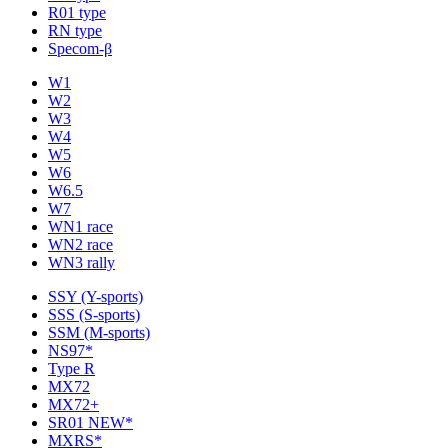
R01 type
RN type
Specom-β
W1
W2
W3
W4
W5
W6
W6.5
W7
WN1 race
WN2 race
WN3 rally
SSY (Y-sports)
SSS (S-sports)
SSM (M-sports)
NS97*
Type R
MX72
MX72+
SR01 NEW*
MXRS*