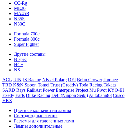
CC-Rg
ME20
MA45B
N35S
N30C
Formula 700c
Formula 800c
Super Fighter
Другие составы
B-spec
HC+
NS
ACL
JUN
JS Racing
Nissei Polarg
DEI
Brian Crower
Прочее
TRD
K&N
Spoon
Tomei
Trust (Greddy)
Toda Racing
Takata
SARD
Rays
RalliArt
Power Enterprise
Project Mu
Pivot
KYO-EI
Exedy
Earls
Duke Racing
Defi (Nippon Seiki)
Autobahn88
Cusco
HKS
Цветные колпачки на лампы
Светодиодные лампы
Разъемы для галогенных ламп
Лампы дополнительные