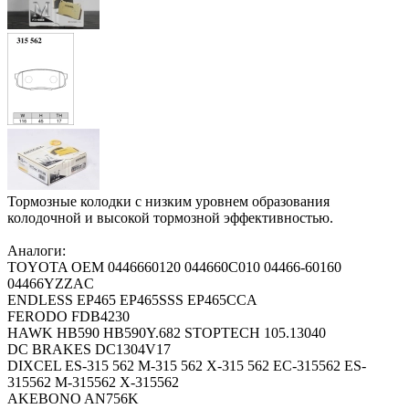
Тормозные колодки с низким уровнем образования
колодочной и высокой тормозной эффективностью.
Аналоги:
TOYOTA OEM 0446660120 044660C010 04466-60160
04466YZZAC
ENDLESS EP465 EP465SSS EP465CCA
FERODO FDB4230
HAWK HB590 HB590Y.682 STOPTECH 105.13040
DC BRAKES DC1304V17
DIXCEL ES-315 562 M-315 562 X-315 562 EC-315562 ES-
315562 M-315562 X-315562
AKEBONO AN756K