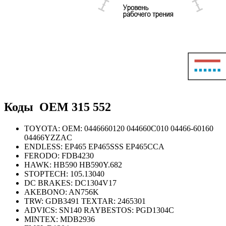
Коды OEM
315 552
TOYOTA: OEM: 0446660120 044660C010 04466-60160
04466YZZAC
ENDLESS: EP465 EP465SSS EP465CCA
FERODO: FDB4230
HAWK: HB590 HB590Y.682
STOPTECH: 105.13040
DC BRAKES: DC1304V17
AKEBONO: AN756K
TRW: GDB3491 TEXTAR: 2465301
ADVICS: SN140 RAYBESTOS: PGD1304C
MINTEX: MDB2936