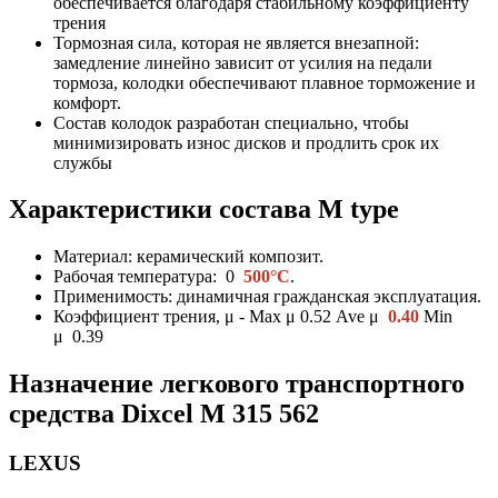
обеспечивается благодаря стабильному коэффициенту
трения
Тормозная сила, которая не является внезапной:
замедление линейно зависит от усилия на педали
тормоза, колодки обеспечивают плавное торможение и
комфорт.
Состав колодок разработан специально, чтобы
минимизировать износ дисков и продлить срок их
службы
Характеристики состава
M type
Материал: керамический композит.
Рабочая температура: 0
500°C
.
Применимость: динамичная гражданская эксплуатация.
Коэффициент трения, μ - Max μ 0.52 Ave μ
0.40
Min
μ 0.39
Назначение легкового транспортного
средства Dixcel
M
315 562
LEXUS