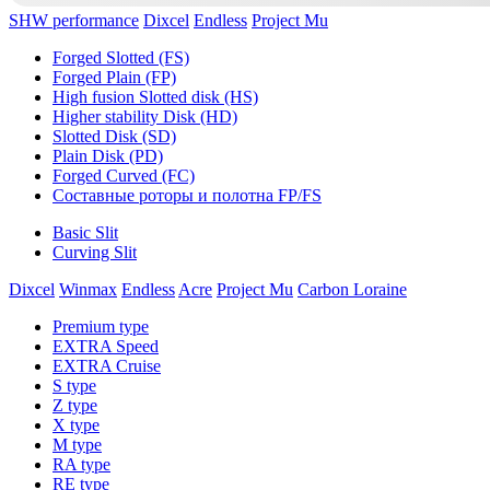
SHW performance
Dixcel
Endless
Project Mu
Forged Slotted (FS)
Forged Plain (FP)
High fusion Slotted disk (HS)
Higher stability Disk (HD)
Slotted Disk (SD)
Plain Disk (PD)
Forged Curved (FC)
Составные роторы и полотна FP/FS
Basic Slit
Curving Slit
Dixcel
Winmax
Endless
Acre
Project Mu
Carbon Loraine
Premium type
EXTRA Speed
EXTRA Cruise
S type
Z type
X type
M type
RA type
RE type