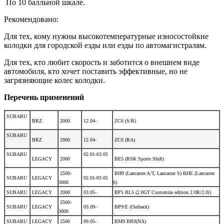
По 10 балльной шкале.
Рекомендовано:
Для тех, кому нужны высокотемпературные износостойкие
колодки для городской езды или езды по автомагистралям.
Для тех, кто любит скорость и заботится о внешнем виде
автомобиля, кто хочет поставить эффективные, но не
загрязняющие колес колодки.
Перечень применений
SUBARU
BRZ
2000
12.04-
ZC6 (S/R)
SUBARU
BRZ
2000
12.04-
ZC6 (RA)
SUBARU
02.01-03.05
LEGACY
2000
BE5 (RSK Sports Shift)
2500-
BH9 (Lancaster A/T, Lancaster S) BHE (Lancaster
SUBARU
LEGACY
02.01-03.05
3000
6)
SUBARU
LEGACY
2000
03.05-
BP5 BL5 (2.0GT Customize edition 2.0R/2.0i)
2500-
SUBARU
LEGACY
03.09-
BP9/E (Outback)
3000
SUBARU
LEGACY
2500
09.05-
BM9 BR9(NA)