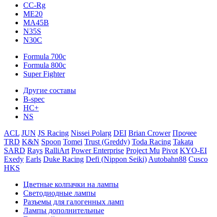
CC-Rg
ME20
MA45B
N35S
N30C
Formula 700c
Formula 800c
Super Fighter
Другие составы
B-spec
HC+
NS
ACL
JUN
JS Racing
Nissei Polarg
DEI
Brian Crower
Прочее
TRD
K&N
Spoon
Tomei
Trust (Greddy)
Toda Racing
Takata
SARD
Rays
RalliArt
Power Enterprise
Project Mu
Pivot
KYO-EI
Exedy
Earls
Duke Racing
Defi (Nippon Seiki)
Autobahn88
Cusco
HKS
Цветные колпачки на лампы
Светодиодные лампы
Разъемы для галогенных ламп
Лампы дополнительные