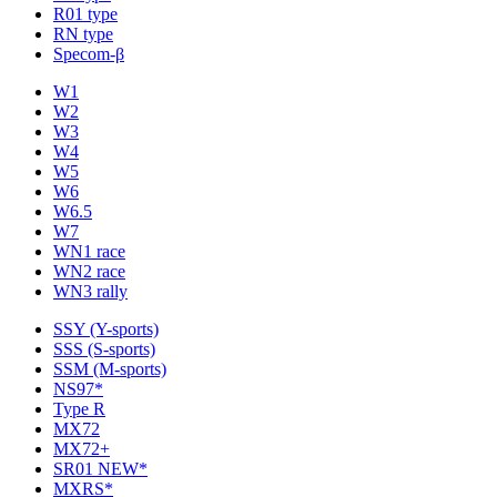
R01 type
RN type
Specom-β
W1
W2
W3
W4
W5
W6
W6.5
W7
WN1 race
WN2 race
WN3 rally
SSY (Y-sports)
SSS (S-sports)
SSM (M-sports)
NS97*
Type R
MX72
MX72+
SR01 NEW*
MXRS*