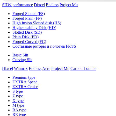
SHW performance
Dixcel
Endless
Project Mu
Forged Slotted (FS)
Forged Plain (FP)
High fusion Slotted disk (HS)
Higher stability Disk (HD)
Slotted Disk (SD)
Plain Disk (PD)
Forged Curved (FC)
Составные роторы и полотна FP/FS
Basic Slit
Curving Slit
Dixcel
Winmax
Endless
Acre
Project Mu
Carbon Loraine
Premium type
EXTRA Speed
EXTRA Cruise
S type
Z type
X type
M type
RA type
RE type