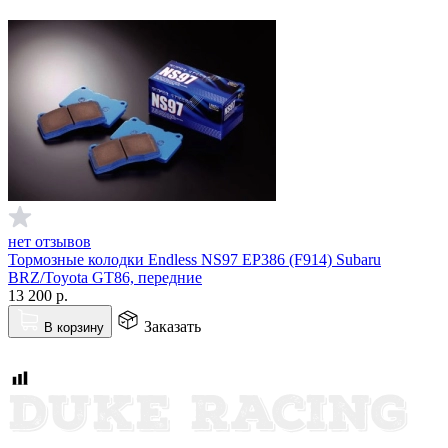
нет отзывов
Тормозные колодки Endless NS97 EP386 (F914) Subaru
BRZ/Toyota GT86, передние
13 200
р.
Заказать
В корзину