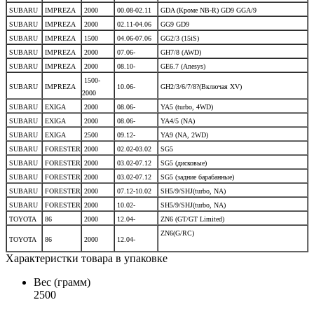
SUBARU
IMPREZA
2000
00.08-02.11
GDA (Кроме NB-R) GD9 GGA/9
SUBARU
IMPREZA
2000
02.11-04.06
GG9 GD9
SUBARU
IMPREZA
1500
04.06-07.06
GG2/3 (15iS)
SUBARU
IMPREZA
2000
07.06-
GH7/8 (AWD)
SUBARU
IMPREZA
2000
08.10-
GE6.7 (Anesys)
1500-
SUBARU
IMPREZA
10.06-
GH2/3/6/7/8?(Включая XV)
2000
SUBARU
EXIGA
2000
08.06-
YA5 (turbo, 4WD)
SUBARU
EXIGA
2000
08.06-
YA4/5 (NA)
SUBARU
EXIGA
2500
09.12-
YA9 (NA, 2WD)
SUBARU
FORESTER
2000
02.02-03.02
SG5
SUBARU
FORESTER
2000
03.02-07.12
SG5 (дисковые)
SUBARU
FORESTER
2000
03.02-07.12
SG5 (задние барабанные)
SUBARU
FORESTER
2000
07.12-10.02
SH5/9/SHJ(turbo, NA)
SUBARU
FORESTER
2000
10.02-
SH5/9/SHJ(turbo, NA)
TOYOTA
86
2000
12.04-
ZN6 (GT/GT Limited)
ZN6(G/RC)
TOYOTA
86
2000
12.04-
Характеристки товара в упаковке
Вес (грамм)
2500